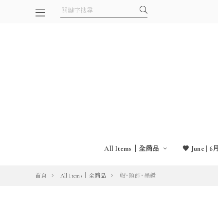
All Items｜全商品
🤎 June | 6
首頁
All Items｜全商品
帽・頭飾・墨鏡