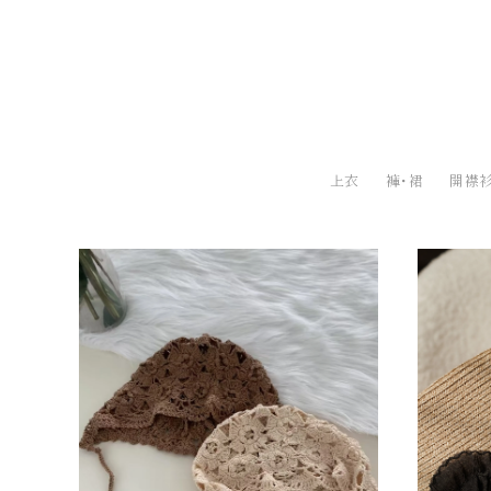
上衣
褲・裙
開襟衫