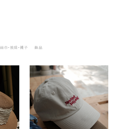
絲巾・披肩・襪子
飾品