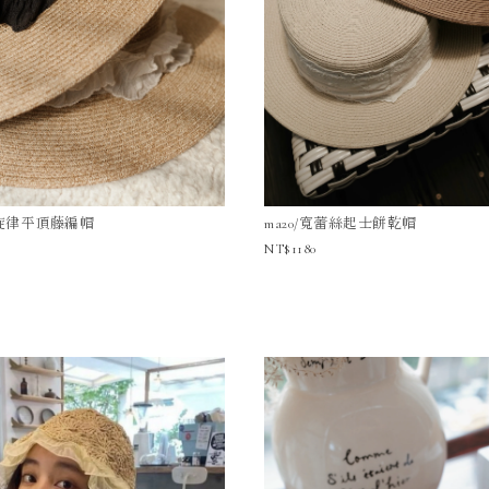
紡旋律平頂藤編帽
ma20/寬蕾絲起士餅乾帽
1180