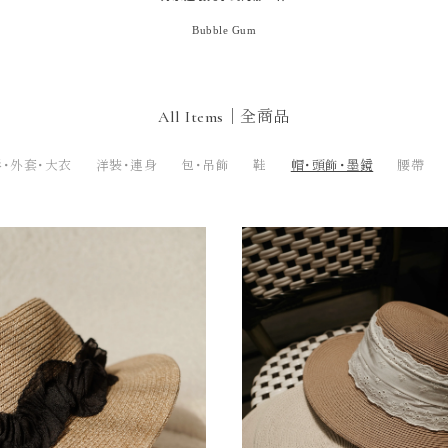
Bubble Gum
All Items｜全商品
・外套・大衣
洋裝・連身
包・吊飾
鞋
帽・頭飾・墨鏡
腰帶