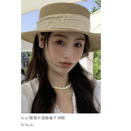
M38/鬚鬚布邊藤編平頂帽
980