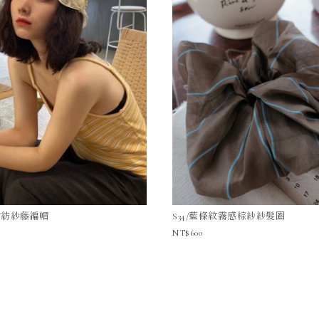
愛雪紡紗藤編帽
S34/藍條紋霧感棕紗紗髮圈
600