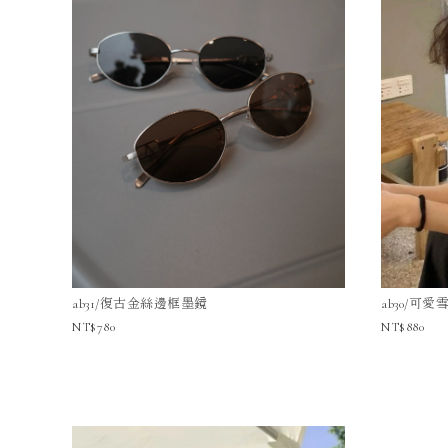
ab31/復古金絲邊框墨鏡
ab30/可
780
880