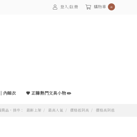
登入/註冊
購物車
0
ear｜內睡衣
🤎 正韓熱門文具小物 ✏️
 個商品，排序：
最新上架
最高人氣
價格低到高
價格高到低