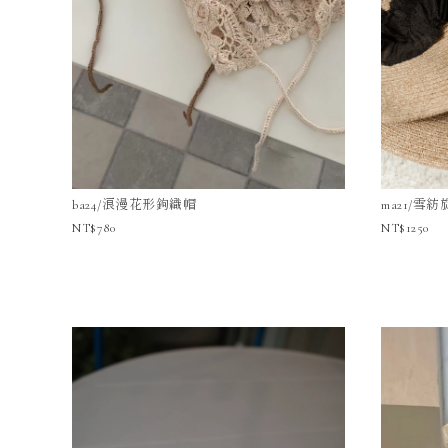
ba24/浪漫花形鉤織帽
ma21/雪
780
1250