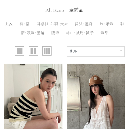
All Items｜全商品
上衣
褲・裙
開襟衫・外套・大衣
洋裝・連身
包・吊飾
鞋
帽・頭飾・墨鏡
腰帶
絲巾・披肩・襪子
飾品