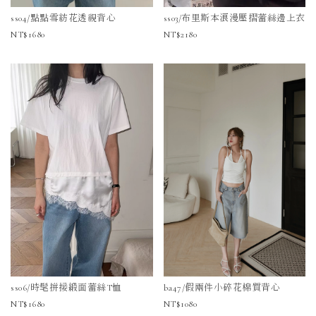
ss04/點點雪紡花透視背心
ss03/布里斯本浪漫壓摺蕾絲邊上衣
1680
2180
ss06/時髦拼接緞面蕾絲T恤
ba47/假兩件小碎花棉質背心
1680
1080