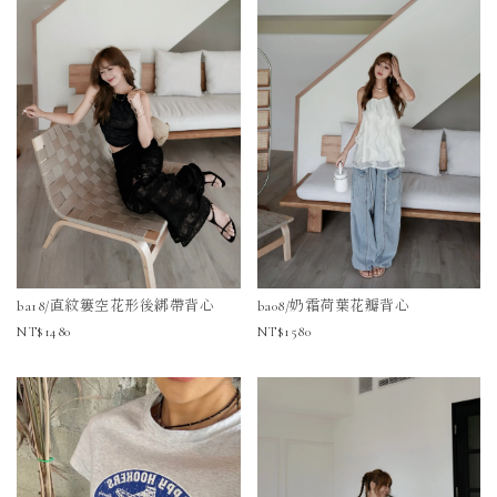
ba18/直紋簍空花形後綁帶背心
ba08/奶霜荷葉花瓣背心
1480
1580