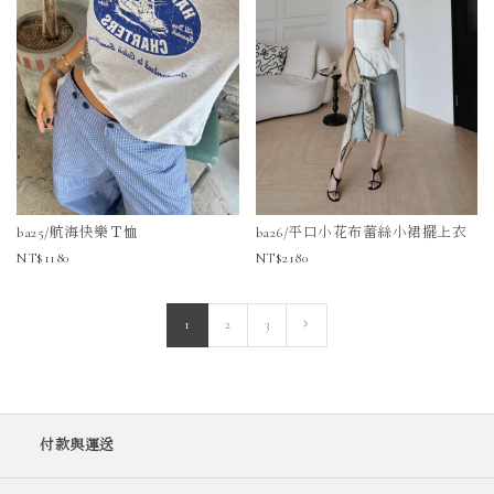
ba25/航海快樂Ｔ恤
ba26/平口小花布蕾絲小裙擺上衣
1180
2180
1
2
3
付款與運送