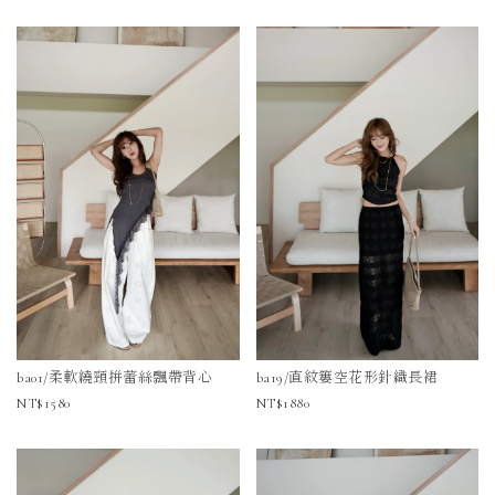
ba01/柔軟繞頸拼蕾絲飄帶背心
ba19/直紋簍空花形針織長裙
1580
1880