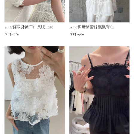
ss08/條紋針織平口長版上衣
ss07/棉麻滾蕾絲飄飄背心
1680
1980