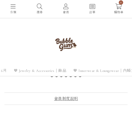
0
分類
搜尋
會員
訂單
購物車
| 6月
🤎 Jewelry & Accessories｜飾品
🤎 Innerwear & Loungewear｜內
會員制度說明